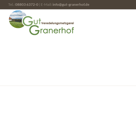
Tel.:
08803 6372-0
| E-Mail:
info@gut-granerhof.de
LATEST
NEWS
Kitchen Chat and more…