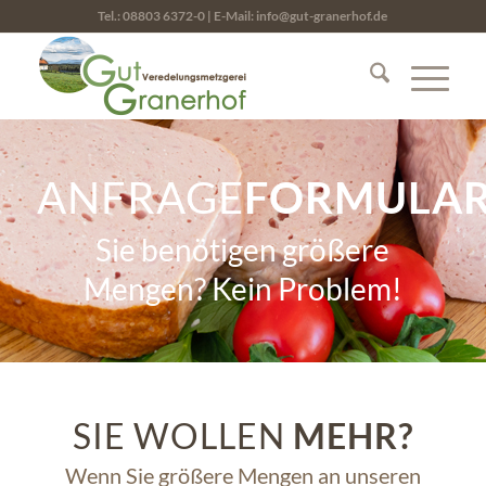
Tel.:
08803 6372-0
| E-Mail:
info@gut-granerhof.de
ANFRAGE
FORMULA
Sie benötigen größere
Mengen? Kein Problem!
SIE WOLLEN
MEHR?
Wenn Sie größere Mengen an unseren